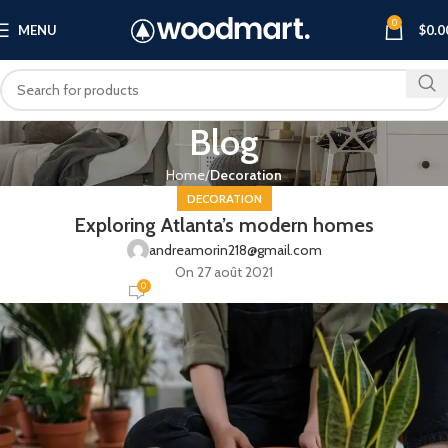
0
MENU
$
0.0
Blog
Home
Decoration
DECORATION
Exploring Atlanta’s modern homes
andreamorin218@gmail.com
On 27 août 2021
0