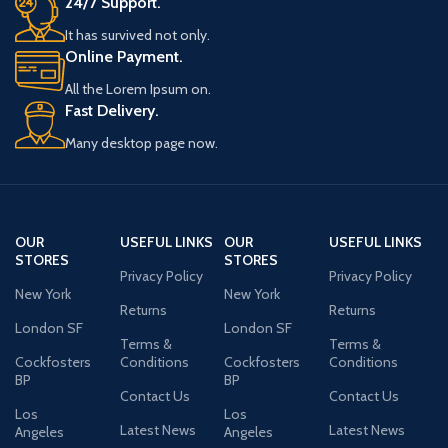
24/7 Support.
It has survived not only.
Online Payment.
All the Lorem Ipsum on.
Fast Delivery.
Many desktop page now.
OUR
USEFUL LINKS
OUR
USEFUL LINKS
STORES
STORES
Privacy Policy
Privacy Policy
New York
New York
Returns
Returns
London SF
London SF
Terms &
Terms &
Cockfosters
Conditions
Cockfosters
Conditions
BP
BP
Contact Us
Contact Us
Los
Los
Latest News
Latest News
Angeles
Angeles