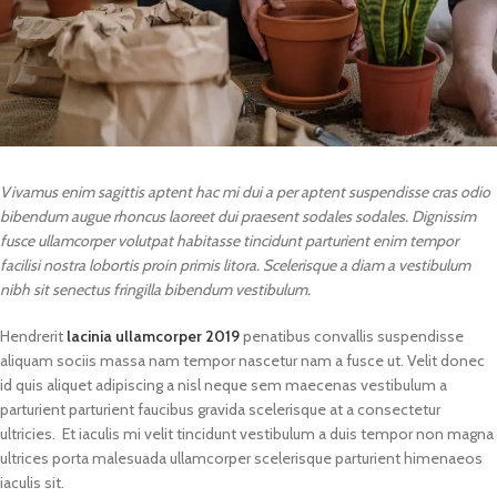
Vivamus enim sagittis aptent hac mi dui a per aptent suspendisse cras odio
bibendum augue rhoncus laoreet dui praesent sodales sodales. Dignissim
fusce ullamcorper volutpat habitasse tincidunt parturient enim tempor
facilisi nostra lobortis proin primis litora. Scelerisque a diam a vestibulum
nibh sit senectus fringilla bibendum vestibulum.
Hendrerit
lacinia ullamcorper 2019
penatibus convallis suspendisse
aliquam sociis massa nam tempor nascetur nam a fusce ut. Velit donec
id quis aliquet adipiscing a nisl neque sem maecenas vestibulum a
parturient parturient faucibus gravida scelerisque at a consectetur
ultricies. Et iaculis mi velit tincidunt vestibulum a duis tempor non magna
ultrices porta malesuada ullamcorper scelerisque parturient himenaeos
iaculis sit.