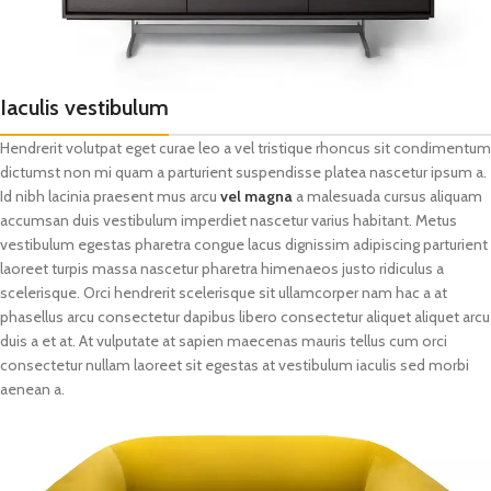
Iaculis vestibulum
Hendrerit volutpat eget curae leo a vel tristique rhoncus sit condimentum
dictumst non mi quam a parturient suspendisse platea nascetur ipsum a.
Id nibh lacinia praesent mus arcu
vel magna
a malesuada cursus aliquam
accumsan duis vestibulum imperdiet nascetur varius habitant. Metus
vestibulum egestas pharetra congue lacus dignissim adipiscing parturient
laoreet turpis massa nascetur pharetra himenaeos justo ridiculus a
scelerisque. Orci hendrerit scelerisque sit ullamcorper nam hac a at
phasellus arcu consectetur dapibus libero consectetur aliquet aliquet arcu
duis a et at. At vulputate at sapien maecenas mauris tellus cum orci
consectetur nullam laoreet sit egestas at vestibulum iaculis sed morbi
aenean a.