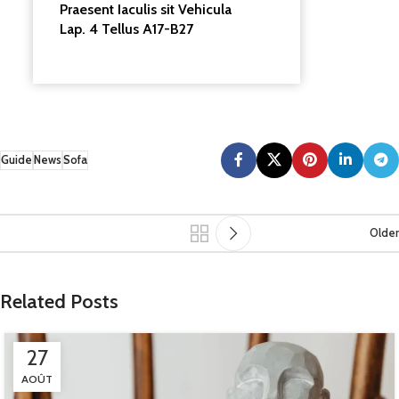
Praesent Iaculis sit Vehicula
Lap. 4 Tellus A17-B27
Guide
News
Sofa
Older
Related Posts
27
AOÛT